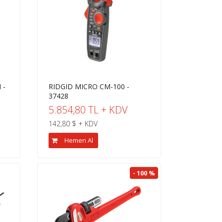
 -
RIDGID MICRO CM-100 -
37428
5.854,80 TL + KDV
142,80 $ + KDV
Hemen Al
- 100 %