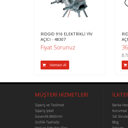
RIDGID 916 ELEKTRİKLİ YİV
RI
AÇICI - 48307
AÇ
Fiyat Sorunuz
36
8.7
Hemen Al
MÜŞTERİ HİZMETLERİ
İLKTE
Sipariş ve Teslimat
Banka Hes
Sipariş İptali
Kurumsal
Güvenlik Bildirimi
Sık Sorula
Gizlilik Taahüdü
Blog
İptal ve İade Koşulları
İletişim