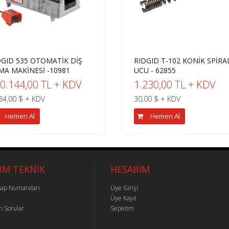
DGID 535 OTOMATİK DİŞ
RIDGID T-102 KONİK SPİRA
MA MAKİNESİ -10981
UCU - 62855
0.144,00 TL + KDV
1.230,00 TL + KDV
84,00 $ + KDV
30,00 $ + KDV
Hemen Al
Hemen Al
RM TEKNİK
HESABIM
ap Numaraları
Üye Girişi
Üye Kayıt
n Sorular
Sepetim