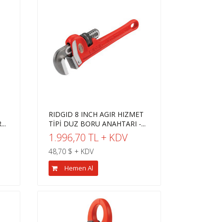
RIDGID 8 INCH AGIR HIZMET
..
TİPİ DUZ BORU ANAHTARI -...
1.996,70 TL + KDV
48,70 $ + KDV
Hemen Al