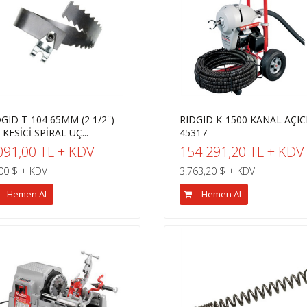
GID T-104 65MM (2 1/2'')
RIDGID K-1500 KANAL AÇICI
'' KESİCİ SPİRAL UÇ...
45317
091,00 TL + KDV
154.291,20 TL + KDV
00 $ + KDV
3.763,20 $ + KDV
Hemen Al
Hemen Al