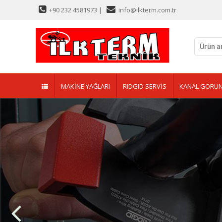
+90 232 4581973 |
info@ilkterm.com.tr
MAKİNE YAĞLARI
RIDGID SERVİS
KANAL GÖRÜN