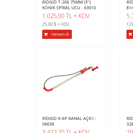
RIDGID T-206 75MM (3'')
RI
KONİK SPİRAL UCU - 63010
81
1.025,00 TL + KDV
5.
25,00 $ + KDV
129
Hemen Al
RIDGID K-6P KANAL AÇICI -
RID
56658
32
3.472,70 TL + KDV
10