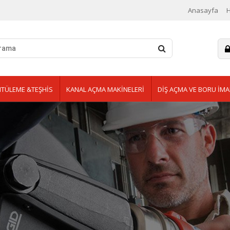
Anasayfa
TÜLEME &TEŞHİS
KANAL AÇMA MAKİNELERİ
DİŞ AÇMA VE BORU İMA