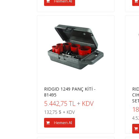
Hemen Al
RIDGID 1249 PANÇ KİTİ -
RI
81495
CIH
SET
5.442,75 TL + KDV
18
132,75 $ + KDV
4.5
Hemen Al