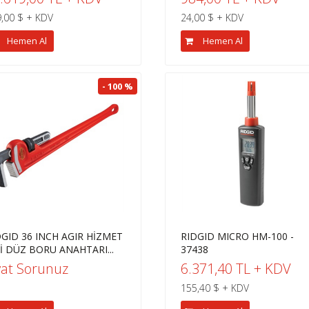
,00 $ + KDV
24,00 $ + KDV
Hemen Al
Hemen Al
- 100 %
DGID 36 INCH AGIR HİZMET
RIDGID MICRO HM-100 -
Pİ DÜZ BORU ANAHTARI...
37438
yat Sorunuz
6.371,40 TL + KDV
155,40 $ + KDV