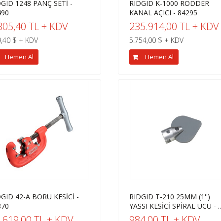
DGID 1248 PANÇ SETİ -
RIDGID K-1000 RODDER
490
KANAL AÇICI - 84295
305,40 TL + KDV
235.914,00 TL + KDV
,40 $ + KDV
5.754,00 $ + KDV
Hemen Al
Hemen Al
GID 42-A BORU KESİCİ -
RIDGID T-210 25MM (1'')
870
YASSI KESİCİ SPİRAL UCU - ..
.619,00 TL + KDV
984,00 TL + KDV