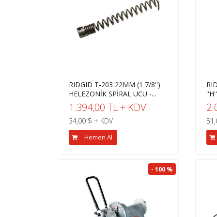
RIDGID T-203 22MM (1 7/8'')
RID
HELEZONİK SPİRAL UCU -...
''H
1.394,00 TL + KDV
2.
34,00 $ + KDV
51,
Hemen Al
- 100 %