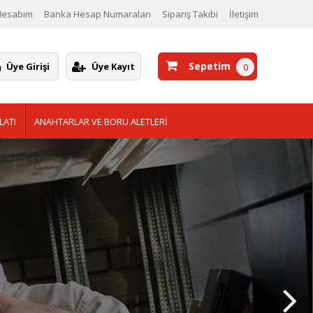
Hesabım
Banka Hesap Numaraları
Sipariş Takibi
İletişim
Sepetim
Üye Girişi
Üye Kayıt
0
LATI
ANAHTARLAR VE BORU ALETLERİ