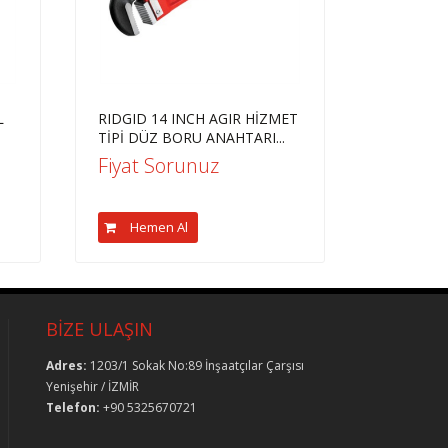
L
RIDGID 14 INCH AGIR HİZMET
TİPİ DÜZ BORU ANAHTARI...
Fiyat Sorunuz
Hemen Al
BİZE ULAŞIN
Adres:
1203/1 Sokak No:89 İnşaatçılar Çarşısı
Yenişehir / İZMİR
Telefon:
+90 5325670721