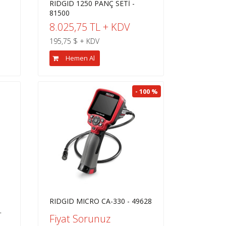
RIDGID 1250 PANÇ SETİ -
81500
8.025,75 TL + KDV
195,75 $ + KDV
Hemen Al
- 100 %
RIDGID MICRO CA-330 - 49628
.
Fiyat Sorunuz