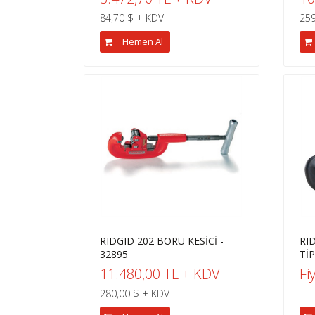
84,70 $ + KDV
259
Hemen Al
RIDGID 202 BORU KESİCİ -
RI
32895
Tİ
11.480,00 TL + KDV
Fi
280,00 $ + KDV