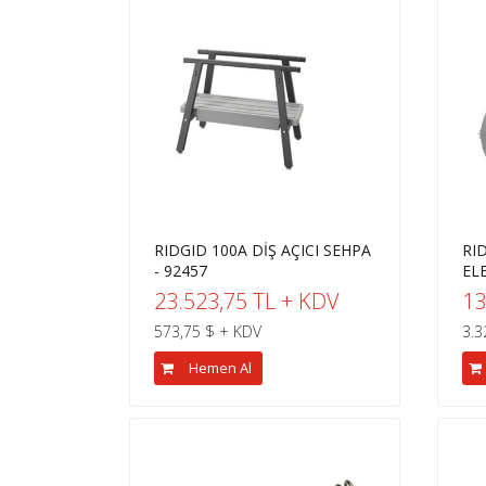
RIDGID 100A DİŞ AÇICI SEHPA
RID
- 92457
EL
23.523,75 TL + KDV
13
573,75 $ + KDV
3.3
Hemen Al