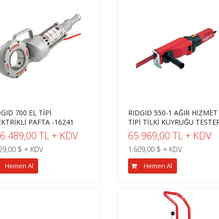
GID 700 EL TİPİ
RIDGID 550-1 AĞIR HİZMET
EKTRİKLİ PAFTA -16241
TİPİ TİLKİ KUYRUĞU TESTER.
6.489,00 TL + KDV
65.969,00 TL + KDV
29,00 $ + KDV
1.609,00 $ + KDV
Hemen Al
Hemen Al