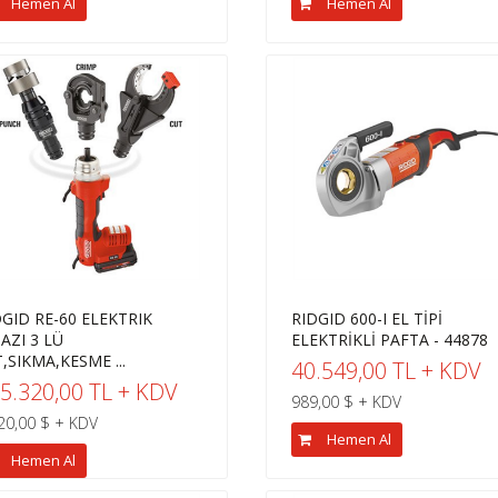
Hemen Al
Hemen Al
DGID RE-60 ELEKTRIK
RIDGID 600-I EL TİPİ
AZI 3 LÜ
ELEKTRİKLİ PAFTA - 44878
,SIKMA,KESME ...
40.549,00 TL + KDV
5.320,00 TL + KDV
989,00 $ + KDV
20,00 $ + KDV
Hemen Al
Hemen Al