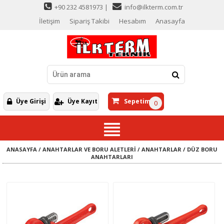
+90 232 4581973 |
info@ilkterm.com.tr
İletişim
Sipariş Takibi
Hesabım
Anasayfa
Üye Girişi
Üye Kayıt
Sepetim
0
ANASAYFA
/
ANAHTARLAR VE BORU ALETLERİ
/
ANAHTARLAR
/
DÜZ BORU
ANAHTARLARI