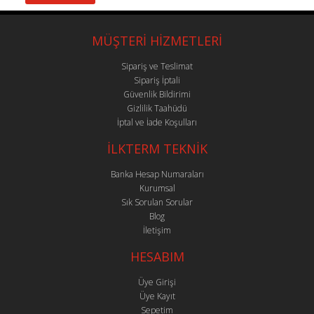
MÜŞTERİ HİZMETLERİ
Sipariş ve Teslimat
Sipariş İptali
Güvenlik Bildirimi
Gizlilik Taahüdü
İptal ve İade Koşulları
İLKTERM TEKNİK
Banka Hesap Numaraları
Kurumsal
Sık Sorulan Sorular
Blog
İletişim
HESABIM
Üye Girişi
Üye Kayıt
Sepetim