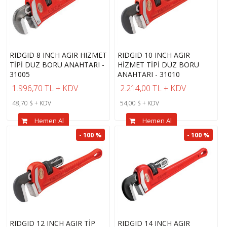
RIDGID 8 INCH AGIR HIZMET
RIDGID 10 INCH AGIR
TİPİ DUZ BORU ANAHTARI -
HİZMET TİPİ DÜZ BORU
31005
ANAHTARI - 31010
1.996,70 TL + KDV
2.214,00 TL + KDV
48,70 $ + KDV
54,00 $ + KDV
Hemen Al
Hemen Al
- 100 %
- 100 %
RIDGID 12 INCH AGIR TİP
RIDGID 14 INCH AGIR