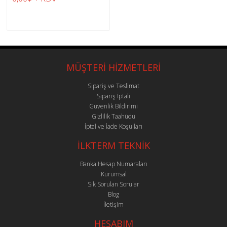
MÜŞTERİ HİZMETLERİ
Sipariş ve Teslimat
Sipariş İptali
Güvenlik Bildirimi
Gizlilik Taahüdü
İptal ve İade Koşulları
İLKTERM TEKNİK
Banka Hesap Numaraları
Kurumsal
Sık Sorulan Sorular
Blog
İletişim
HESABIM