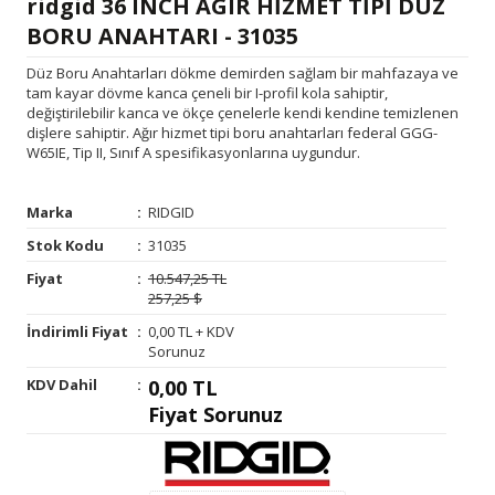
ridgid 36 INCH AGIR HİZMET TİPİ DÜZ
BORU ANAHTARI - 31035
Düz Boru Anahtarları dökme demirden sağlam bir mahfazaya ve
tam kayar dövme kanca çeneli bir I-profil kola sahiptir,
değiştirilebilir kanca ve ökçe çenelerle kendi kendine temizlenen
dişlere sahiptir. Ağır hizmet tipi boru anahtarları federal GGG-
W65IE, Tip II, Sınıf A spesifikasyonlarına uygundur.
Marka
:
RIDGID
Stok Kodu
:
31035
Fiyat
:
10.547,25 TL
257,25 $
İndirimli Fiyat
:
0,00 TL + KDV
Sorunuz
KDV Dahil
:
0,00 TL
Fiyat Sorunuz