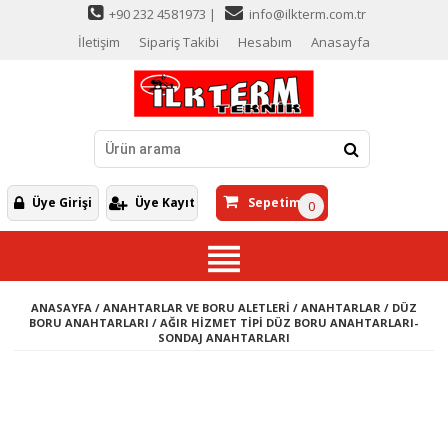
+90 232 4581973 |
info@ilkterm.com.tr
İletişim
Sipariş Takibi
Hesabım
Anasayfa
Üye Girişi
Üye Kayıt
Sepetim
0
ANASAYFA
/
ANAHTARLAR VE BORU ALETLERİ
/
ANAHTARLAR
/
DÜZ
BORU ANAHTARLARI
/
AĞIR HİZMET TİPİ DÜZ BORU ANAHTARLARI-
SONDAJ ANAHTARLARI