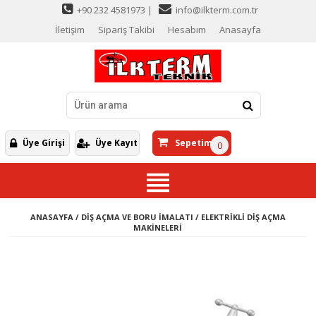
+90 232 4581973 |
info@ilkterm.com.tr
İletişim
Sipariş Takibi
Hesabım
Anasayfa
Üye Girişi
Üye Kayıt
Sepetim
0
ANASAYFA
/
DİŞ AÇMA VE BORU İMALATI
/
ELEKTRİKLİ DİŞ AÇMA
MAKİNELERİ