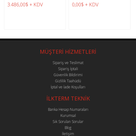
3.486,00$ + KDV
0,00$ + KDV
MÜŞTERİ HİZMETLERİ
Sipariş ve Teslimat
Sipariş İptali
Güvenlik Bildirimi
Gizlilik Taahüdü
İptal ve İade Koşulları
İLKTERM TEKNİK
Banka Hesap Numaraları
Kurumsal
Sık Sorulan Sorular
Blog
İletişim