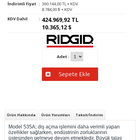
İndirimli Fiyat
:
360.144,00 TL + KDV
8.784,00 $ + KDV
KDV Dahil
:
424.969,92 TL
10.365,12 $
Adet :
Sepete Ekle
Ürün Hakkında
Ürün Yorumları
Taksit/İndirim
Model 535A; diş açma işlemini daha verimli yapan
özellikler sağlarken, endüstrinin zorluklarının
üstesinden gelmeye devam etmektedir. Büyük talaş