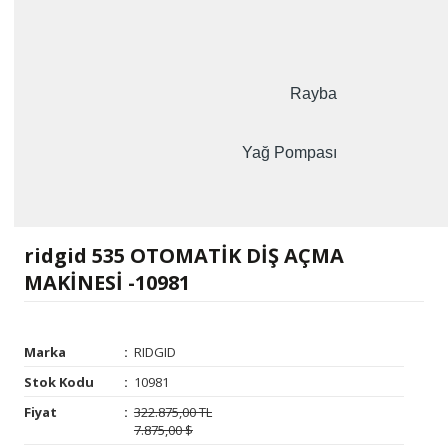
Rayba
Yağ Pompası
ridgid 535 OTOMATİK DİŞ AÇMA
MAKİNESİ -10981
Marka
:
RIDGID
Stok Kodu
:
10981
Fiyat
:
322.875,00 TL
7.875,00 $