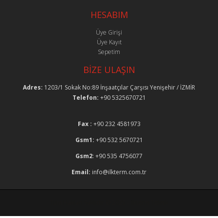
HESABIM
Üye Girişi
Üye Kayıt
Sepetim
BİZE ULAŞIN
Adres:
1203/1 Sokak No:89 İnşaatçılar Çarşısı Yenişehir / İZMİR
Telefon:
+90 5325670721
Fax :
+90 232 4581973
Gsm1:
+90 532 5670721
Gsm2
: +90 535 4756077
Email:
info@ilkterm.com.tr
Tüm Hakları Saklıdır © 2025 - İlkterm Teknik