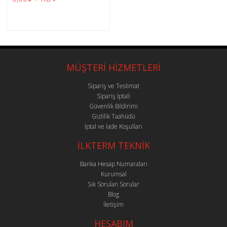
MÜŞTERİ HİZMETLERİ
Sipariş ve Teslimat
Sipariş İptali
Güvenlik Bildirimi
Gizlilik Taahüdü
İptal ve İade Koşulları
İLKTERM TEKNİK
Banka Hesap Numaraları
Kurumsal
Sık Sorulan Sorular
Blog
İletişim
HESABIM