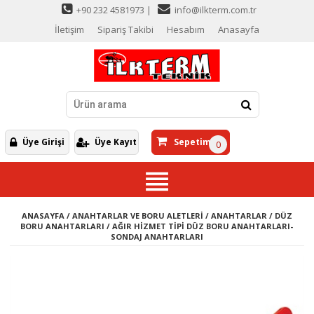
+90 232 4581973 |
info@ilkterm.com.tr
İletişim
Sipariş Takibi
Hesabım
Anasayfa
Üye Girişi
Üye Kayıt
Sepetim
0
ANASAYFA
/
ANAHTARLAR VE BORU ALETLERİ
/
ANAHTARLAR
/
DÜZ
BORU ANAHTARLARI
/
AĞIR HİZMET TİPİ DÜZ BORU ANAHTARLARI-
SONDAJ ANAHTARLARI