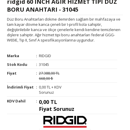
ridgid 60 INCH AGIR HİZMET TİPİ DÜZ
BORU ANAHTARI - 31045
Düz Boru Anahtarları dökme demirden sağlam bir mahfazaya ve
tam kayar dövme kanca çeneli bir I-profil kola sahiptir,
değiştirilebilir kanca ve ökçe çenelerle kendi kendine temizlenen
dişlere sahiptir. Ağır hizmet tipi boru anahtarları federal GGG-
W65IE, Tip II, Sınıf A spesifikasyonlarına uygundur.
Marka
:
RIDGID
Stok Kodu
:
31045
Fiyat
:
27.388,00 TL
668,00 $
İndirimli Fiyat
:
0,00 TL + KDV
Sorunuz
KDV Dahil
:
0,00 TL
Fiyat Sorunuz