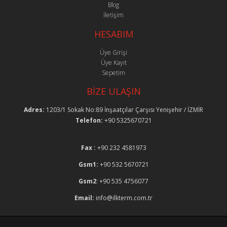
Blog
İletişim
HESABIM
Üye Girişi
Üye Kayıt
Sepetim
BİZE ULAŞIN
Adres:
1203/1 Sokak No:89 İnşaatçılar Çarşısı Yenişehir / İZMİR
Telefon:
+90 5325670721
Fax :
+90 232 4581973
Gsm1:
+90 532 5670721
Gsm2
: +90 535 4756077
Email:
info@ilkterm.com.tr