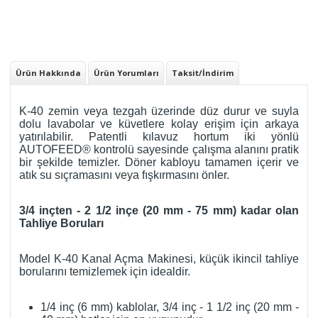
Ürün Hakkında
Ürün Yorumları
Taksit/İndirim
K-40 zemin veya tezgah üzerinde düz durur ve suyla
dolu lavabolar ve küvetlere kolay erişim için arkaya
yatırılabilir. Patentli kılavuz hortum iki yönlü
AUTOFEED® kontrolü sayesinde çalışma alanını pratik
bir şekilde temizler. Döner kabloyu tamamen içerir ve
atık su sıçramasını veya fışkırmasını önler.
3/4 inçten - 2 1/2 inçe (20 mm - 75 mm) kadar olan
Tahliye Boruları
Model K-40 Kanal Açma Makinesi, küçük ikincil tahliye
borularını temizlemek için idealdir.
1/4 inç (6 mm) kablolar, 3/4 inç - 1 1/2 inç (20 mm -