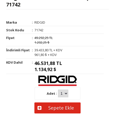
71742
Marka
:
RIDGID
Stok Kodu
:
71742
Fiyat
:
49.292,25 TL
1.202,25 $
İndirimli Fiyat
:
39.433,80 TL + KDV
961,80 $ + KDV
KDV Dahil
:
46.531,88 TL
1.134,92 $
Adet :
Sepete Ekle