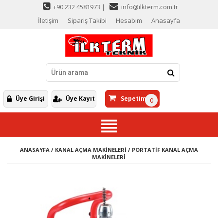
+90 232 4581973 |
info@ilkterm.com.tr
İletişim
Sipariş Takibi
Hesabım
Anasayfa
Üye Girişi
Üye Kayıt
Sepetim
0
ANASAYFA
/
KANAL AÇMA MAKİNELERİ
/
PORTATİF KANAL AÇMA
MAKİNELERİ