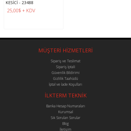
KESİCİ - 23488
25,00$ + KDV
MÜŞTERİ HİZMETLERİ
Sipariş ve Teslimat
Sipariş İptali
Güvenlik Bildirimi
Gizlilik Taahüdü
İptal ve İade Koşulları
İLKTERM TEKNİK
Banka Hesap Numaraları
Kurumsal
Sık Sorulan Sorular
Blog
İletişim