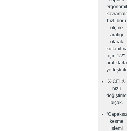
ergonomik
kavramalar
hızlı boru
ölçme
aralığı
olarak
kullanılmas
için 1/2"
aralıklarla
yerleştirilmiş
X-CEL®
hızlı
değiştirilen
bıçak.
“Çapaksız"
kesme
işlemi