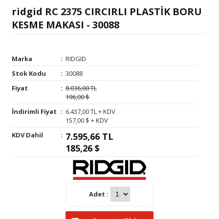
ridgid RC 2375 CIRCIRLI PLASTİK BORU
KESME MAKASI - 30088
Marka
:
RIDGID
Stok Kodu
:
30088
Fiyat
:
8.036,00 TL
196,00 $
İndirimli Fiyat
:
6.437,00 TL + KDV
157,00 $ + KDV
KDV Dahil
:
7.595,66 TL
185,26 $
Adet :