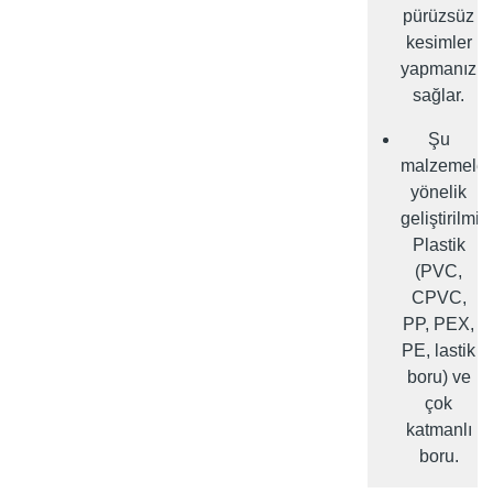
pürüzsüz
kesimler
yapmanızı
sağlar.
Şu
malzemeler
yönelik
geliştirilmişt
Plastik
(PVC,
CPVC,
PP, PEX,
PE, lastik
boru) ve
çok
katmanlı
boru.