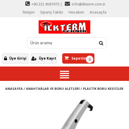
+90 232 4581973 |
info@ilkterm.com.tr
İletişim
Sipariş Takibi
Hesabım
Anasayfa
Üye Girişi
Üye Kayıt
Sepetim
0
ANASAYFA
/
ANAHTARLAR VE BORU ALETLERİ
/
PLASTİK BORU KESİCİLER