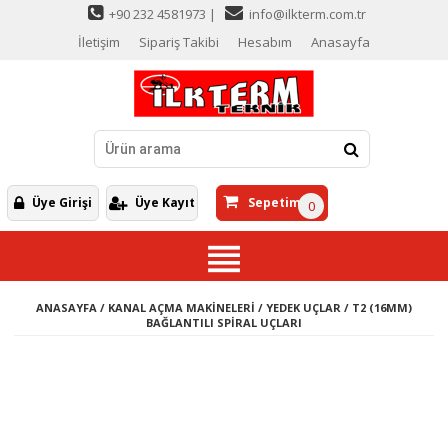
+90 232 4581973 |
info@ilkterm.com.tr
İletişim
Sipariş Takibi
Hesabım
Anasayfa
Üye Girişi
Üye Kayıt
Sepetim
0
ANASAYFA
/
KANAL AÇMA MAKİNELERİ
/
YEDEK UÇLAR
/
T2 (16MM)
BAĞLANTILI SPİRAL UÇLARI