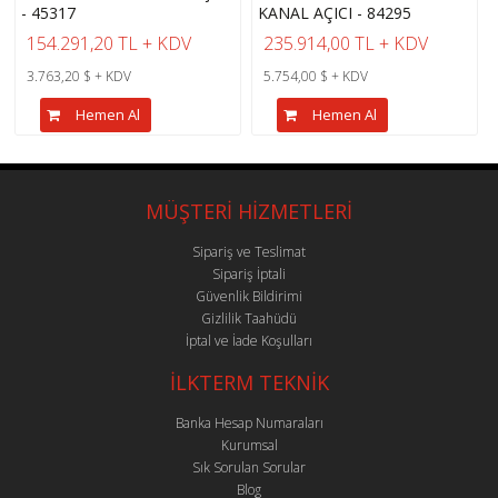
- 45317
KANAL AÇICI - 84295
154.291,20 TL + KDV
235.914,00 TL + KDV
3.763,20 $ + KDV
5.754,00 $ + KDV
Hemen Al
Hemen Al
MÜŞTERİ HİZMETLERİ
Sipariş ve Teslimat
Sipariş İptali
Güvenlik Bildirimi
Gizlilik Taahüdü
İptal ve İade Koşulları
İLKTERM TEKNİK
Banka Hesap Numaraları
Kurumsal
Sık Sorulan Sorular
Blog