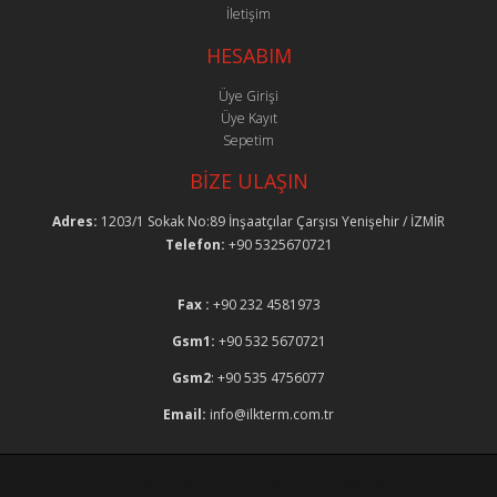
İletişim
HESABIM
Üye Girişi
Üye Kayıt
Sepetim
BİZE ULAŞIN
Adres:
1203/1 Sokak No:89 İnşaatçılar Çarşısı Yenişehir / İZMİR
Telefon:
+90 5325670721
Fax :
+90 232 4581973
Gsm1:
+90 532 5670721
Gsm2
: +90 535 4756077
Email:
info@ilkterm.com.tr
Tüm Hakları Saklıdır © 2025 - İlkterm Teknik