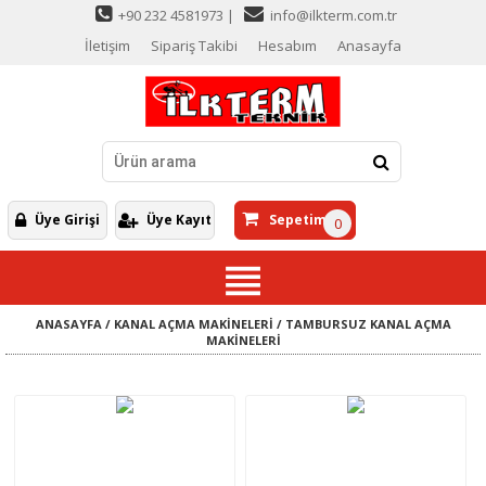
+90 232 4581973 |
info@ilkterm.com.tr
İletişim
Sipariş Takibi
Hesabım
Anasayfa
Üye Girişi
Üye Kayıt
Sepetim
0
ANASAYFA
/
KANAL AÇMA MAKİNELERİ
/
TAMBURSUZ KANAL AÇMA
MAKİNELERİ